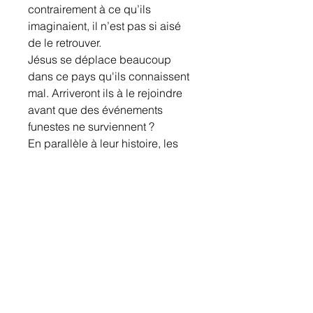
contrairement à ce qu’ils
imaginaient, il n’est pas si aisé
de le retrouver.
Jésus se déplace beaucoup
dans ce pays qu'ils connaissent
mal. Arriveront ils à le rejoindre
avant que des événements
funestes ne surviennent ?
En parallèle à leur histoire, les
Explorateurs nous interpellent
par leurs questions, leurs
réflexions réunies sous forme de
notes et parfois enrichies d’un
témoignage extérieur.
ISBN
9782970100218