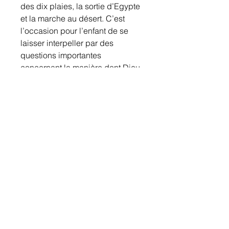
des dix plaies, la sortie d’Egypte
et la marche au désert. C’est
l’occasion pour l’enfant de se
laisser interpeller par des
questions importantes
concernant la manière dont Dieu
prend soin de nous, nous guide
au quotidien et nous sauve de
nos adversaires.
ISBN
9782940565399