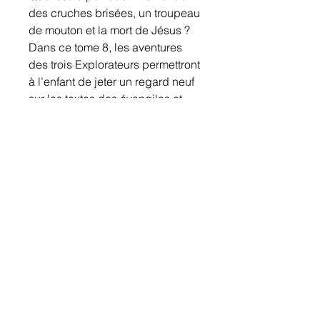
des cruches brisées, un troupeau
de mouton et la mort de Jésus ?
Dans ce tome 8, les aventures
des trois Explorateurs permettront
à l’enfant de jeter un regard neuf
sur les textes des évangiles et
particulièrement sur le
signification du sacrifice de
Jésus.
ISBN
9782940565900