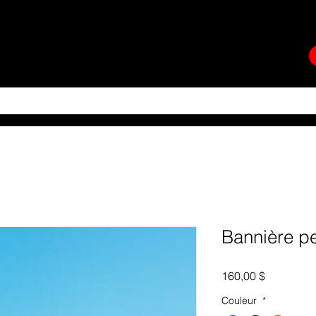
ER GÉNÉRAL
BOUTIQUE
SERVICES AUX ÉGLISES
More
Bannière p
Prix
160,00 $
Couleur
*