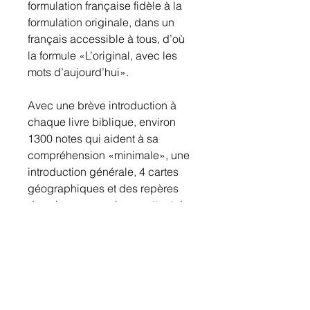
formulation française fidèle à la
formulation originale, dans un
français accessible à tous, d’où
la formule «L’original, avec les
mots d’aujourd’hui».
Avec une brève introduction à
chaque livre biblique, environ
1300 notes qui aident à sa
compréhension «minimale», une
introduction générale, 4 cartes
géographiques et des repères
dans la marge qui permettent de
retrouver plus rapidement les
livres bibliques.
Points forts:
un coût minime
une traduction actuelle