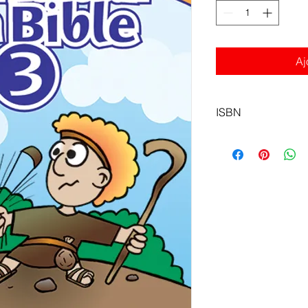
Aj
ISBN
9782940565580