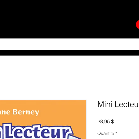
ER GÉNÉRAL
BOUTIQUE
SERVICES AUX ÉGLISES
More
Mini Lecteu
Prix
28,95 $
Quantité
*